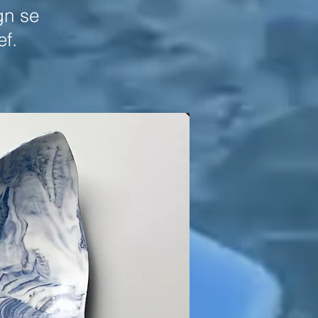
gn se
ef.