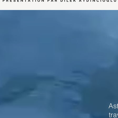
As
tr