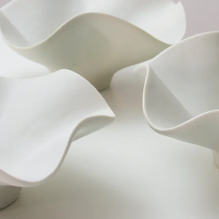
Destination des primes
pour
S OBJETS DE TA