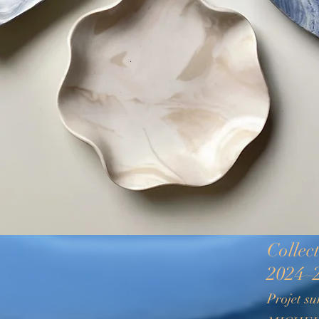
Collec
2024–
Projet su