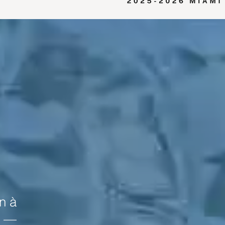
n à
s —