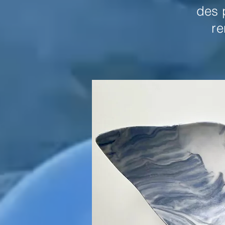
des p
re