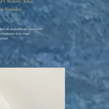
N Maksut Aşkar
nt Neolokal
ol et assiette en Nerikomi
 modelée à la main,
yeux.