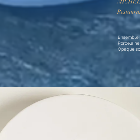
MICHELI
Restaura
Ensemble b
Porcelaine
Opaque so